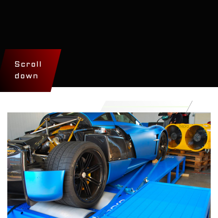
Scroll
down