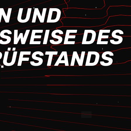
ON UND
SWEISE DES
RÜFSTANDS