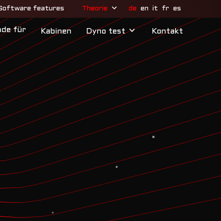
de
en
it
fr
es
Software features
Theorie
nde
für
Kabinen
Dyno
test
Kontakt