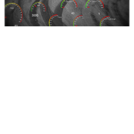
Mehrsprachige Software, mit
Benutzerverwaltung und anpassbarer
grafischer Oberfläche. Kompatibel mit allen
Windows © Versionen
Korrektur der Motorleistung nach den Normen
DIN 70020, EWG, ECE-R15, ISP 1585
Dynamische (Sweep) und statische (diskrete)
Messung von Leistungen