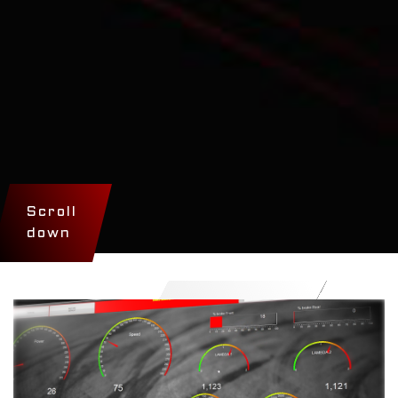
Scroll
down