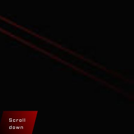
Scroll
down