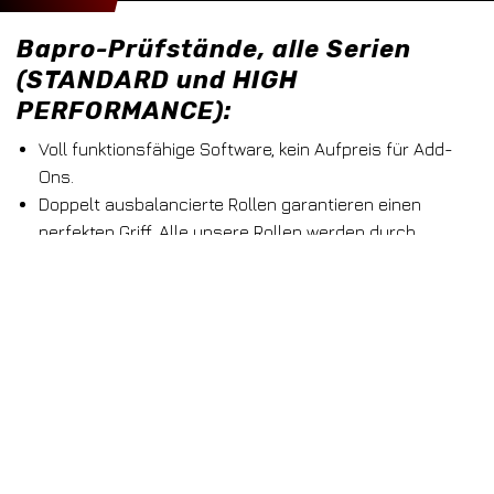
Bapro-Prüfstände, alle Serien
(STANDARD und HIGH
PERFORMANCE):
Voll funktionsfähige Software, kein Aufpreis für Add-
Ons.
Doppelt ausbalancierte Rollen garantieren einen
perfekten Griff. Alle unsere Rollen werden durch
Metallschneiden über die gesamte Breite gerändelt,
wodurch keine Reifenerwärmung und die typischen
Bapro-Genauigkeit gewährleistet werden.
Hochwertige HTD-Riemen verteilen die
Fahrzeugleistung auf die Rollen, was eine hohe
Genauigkeit garantiert (HP-Serie).
Alle unsere Modelle sind mit hochwertiger EDDY
CURRENT BRAKES-Technologie ausgestattet.