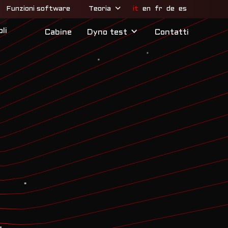
it
en
fr
de
es
Funzioni software
Teoria
oli
Cabine
Dyno
test
Contatti