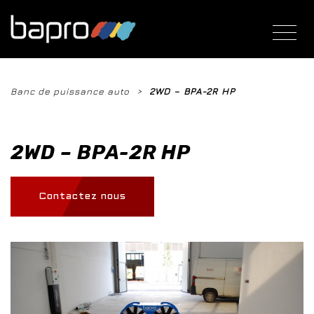
Aller
au
contenu
principal
You
Banc de puissance auto
2WD – BPA-2R HP
are
here
2WD – BPA-2R HP
Contactez nous