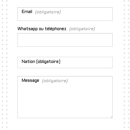
Email
(obligatoire)
Whatsapp ou téléphonez
(obligatoire)
Address
(obligatoire)
Nation
(obligatoire)
Message
(obligatoire)