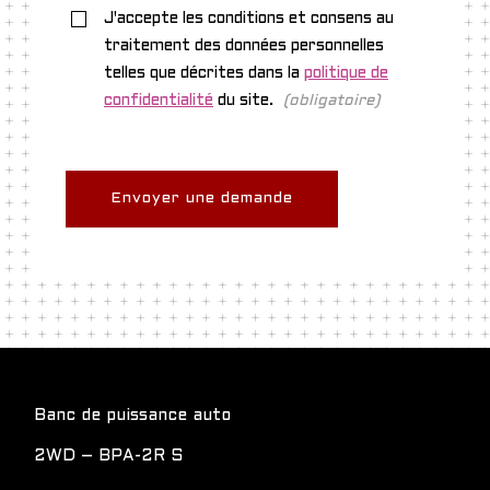
J'accepte les conditions et consens au
traitement des données personnelles
telles que décrites dans la
politique de
confidentialité
du site.
(obligatoire)
Piè
Banc de puissance auto
di
pagina
2WD – BPA-2R S